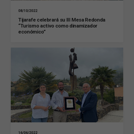
08/10/2022
Tijarafe celebrará su III Mesa Redonda
“Turismo activo como dinamizador
económico”
Necesarias
Estas
cookies no
son
opcionales.
Son
necesarias
para que
funcione la
web.
Estadísticas
Para que
16/06/2022