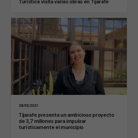
Turística visita varias obras en Tijarafe
Marketing
Al compartir tus
intereses y
comportamiento
mientras visitas
nuestro sitio,
aumentas la
posibilidad de
ver contenido y
ofertas
personalizados.
28/05/2021
Tijarafe presenta un ambicioso proyecto
de 3,7 millones para impulsar
turísticamente el municipio