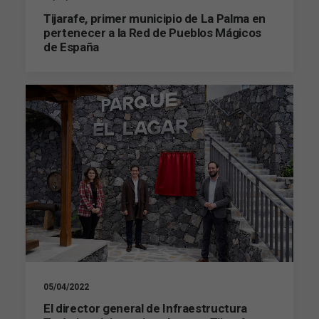
podamos
Tijarafe, primer municipio de La Palma en
mejorar la
pertenecer a la Red de Pueblos Mágicos
funcionalidad
y estructura
de España
de la web, en
base a cómo
se usa la web.
Experiencia
Para que
nuestra web
funcione lo
mejor posible
durante tu
visita. Si
rechaza estas
cookies,
algunas
funcionalidades
desaparecerán
de la web.
05/04/2022
El director general de Infraestructura