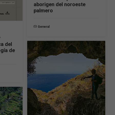
aborigen del noroeste
palmero
General
y
ca del
gía de