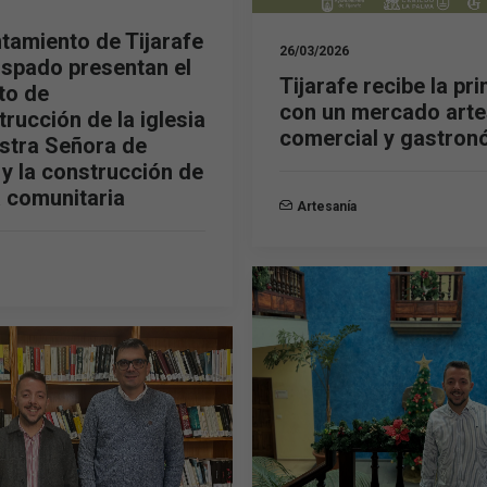
ntamiento de Tijarafe
Experiencia
26/03/2026
Para que
ispado presentan el
Tijarafe recibe la pr
nuestra web
to de
funcione lo
con un mercado arte
rucción de la iglesia
mejor posible
comercial y gastron
durante tu
stra Señora de
visita. Si
 y la construcción de
rechaza estas
a comunitaria
cookies,
Artesanía
algunas
funcionalidades
desaparecerán
de la web.
Marketing
Al compartir tus
intereses y
comportamiento
mientras visitas
nuestro sitio,
aumentas la