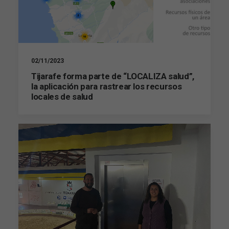
02/11/2023
Tijarafe forma parte de “LOCALIZA salud”,
la aplicación para rastrear los recursos
locales de salud
Necesarias
Estas
cookies no
son
opcionales.
Son
necesarias
para que
funcione la
web.