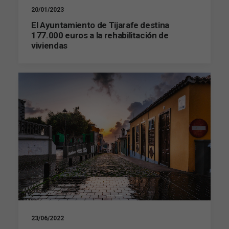
desaparecerán
20/01/2023
de la web.
El Ayuntamiento de Tijarafe destina
177.000 euros a la rehabilitación de
viviendas
Marketing
Al compartir tus
intereses y
comportamiento
mientras visitas
nuestro sitio,
aumentas la
posibilidad de
ver contenido y
ofertas
personalizados.
23/06/2022