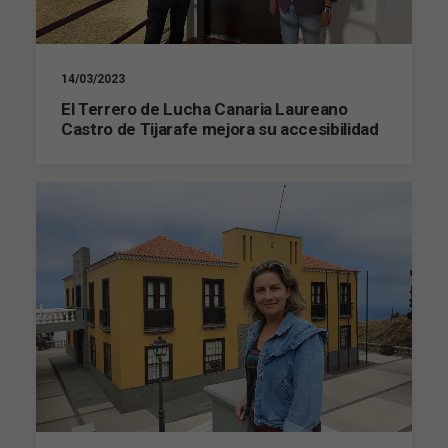
Estadísticas
Para que
podamos
14/03/2023
mejorar la
El Terrero de Lucha Canaria Laureano
funcionalidad
Castro de Tijarafe mejora su accesibilidad
y estructura
de la web, en
base a cómo
se usa la web.
Experiencia
Para que
nuestra web
funcione lo
mejor posible
durante tu
visita. Si
rechaza estas
cookies,
algunas
funcionalidades