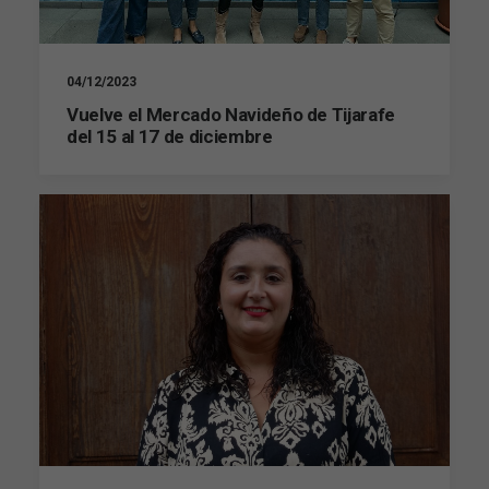
04/12/2023
Vuelve el Mercado Navideño de Tijarafe
del 15 al 17 de diciembre
Necesarias
Estas
cookies no
son
opcionales.
Son
necesarias
para que
funcione la
web.