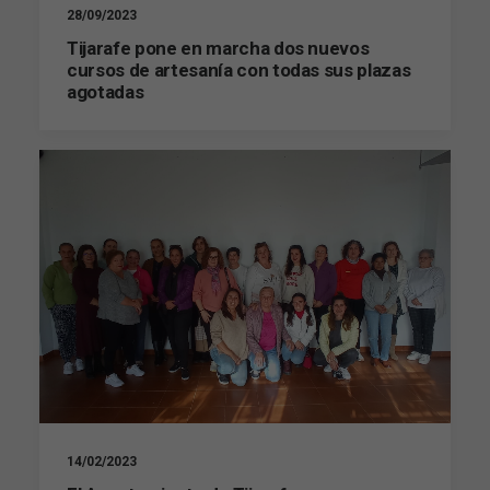
28/09/2023
Estadísticas
Para que
Tijarafe pone en marcha dos nuevos
podamos
cursos de artesanía con todas sus plazas
mejorar la
agotadas
funcionalidad
y estructura
de la web, en
base a cómo
se usa la web.
Experiencia
Para que
nuestra web
funcione lo
mejor posible
durante tu
visita. Si
rechaza estas
cookies,
algunas
funcionalidades
14/02/2023
desaparecerán
de la web.