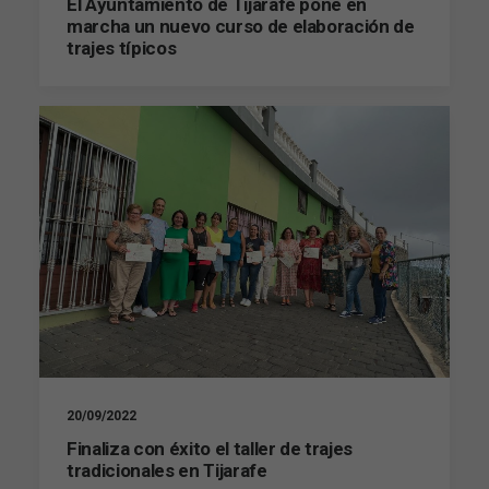
El Ayuntamiento de Tijarafe pone en
marcha un nuevo curso de elaboración de
trajes típicos
Marketing
Al compartir tus
intereses y
comportamiento
mientras visitas
nuestro sitio,
aumentas la
posibilidad de
ver contenido y
ofertas
personalizados.
20/09/2022
Finaliza con éxito el taller de trajes
tradicionales en Tijarafe