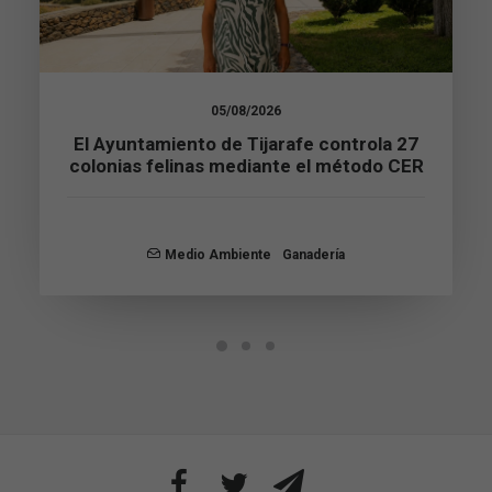
Estadísticas
Para que
podamos
mejorar la
05/08/2026
funcionalidad
El Ayuntamiento de Tijarafe controla 27
y estructura
de la web, en
colonias felinas mediante el método CER
base a cómo
se usa la web.
Medio Ambiente
Ganadería
Experiencia
Para que
nuestra web
funcione lo
mejor posible
durante tu
visita. Si
rechaza estas
cookies,
algunas
funcionalidades