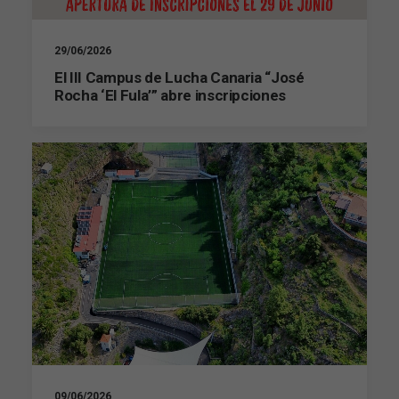
Estadísticas
Para que
29/06/2026
podamos
El III Campus de Lucha Canaria “José
mejorar la
funcionalidad
Rocha ‘El Fula’” abre inscripciones
y estructura
de la web, en
base a cómo
se usa la web.
Experiencia
Para que
nuestra web
funcione lo
mejor posible
durante tu
visita. Si
rechaza estas
cookies,
algunas
funcionalidades
desaparecerán
09/06/2026