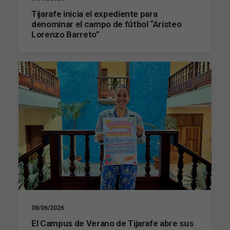
de la web.
Tijarafe inicia el expediente para
denominar el campo de fútbol “Aristeo
Lorenzo Barreto”
Marketing
Al compartir tus
intereses y
comportamiento
mientras visitas
nuestro sitio,
aumentas la
posibilidad de
ver contenido y
ofertas
personalizados.
08/06/2026
El Campus de Verano de Tijarafe abre sus