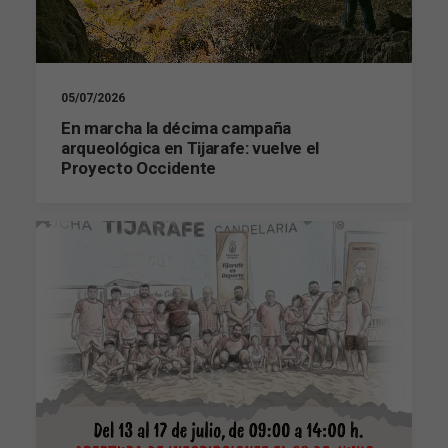
05/07/2026
En marcha la décima campaña
arqueológica en Tijarafe: vuelve el
Proyecto Occidente
Necesarias
Estas
cookies no
son
opcionales.
Son
necesarias
para que
funcione la
web.