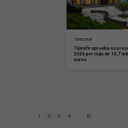
Necesarias
Estas
13/02/2026
cookies no
son
Tijarafe aprueba su pre
opcionales.
2026 por más de 10,7 mil
Son
euros
necesarias
para que
funcione la
web.
Estadísticas
Para que
podamos
mejorar la
1
2
3
4
…
82
funcionalidad
y estructura
de la web, en