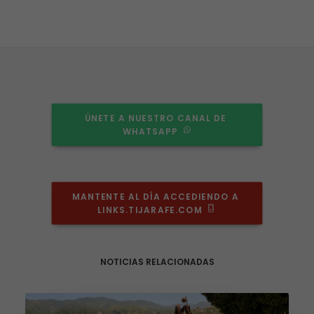
Necesarias
Estas
cookies no
son
opcionales.
ÚNETE A NUESTRO CANAL DE 
Son
WHATSAPP
necesarias
para que
funcione la
web.
MANTENTE AL DÍA ACCEDIENDO A 
LINKS.TIJARAFE.COM
Estadísticas
Para que
podamos
mejorar la
NOTICIAS RELACIONADAS
funcionalidad
y estructura
de la web, en
base a cómo