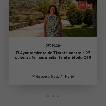
se usa la web.
Experiencia
Para que
nuestra web
funcione lo
mejor posible
durante tu
visita. Si
05/08/2026
rechaza estas
cookies,
El Ayuntamiento de Tijarafe controla 27
algunas
colonias felinas mediante el método CER
funcionalidades
desaparecerán
de la web.
Ganadería
,
Medio Ambiente
Marketing
Al compartir tus
intereses y
comportamiento
mientras visitas
nuestro sitio,