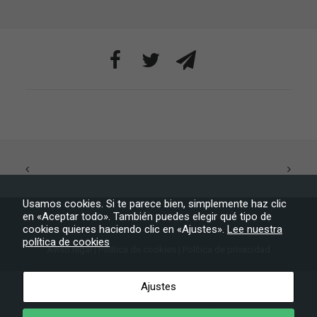
aumentas la
posibilidad de
ver contenido y
ofertas
personalizados.
Usamos cookies. Si te parece bien, simplemente haz clic
en «Aceptar todo». También puedes elegir qué tipo de
cookies quieres haciendo clic en «Ajustes».
Lee nuestra
política de cookies
Aviso legal
|
Política de cookies
|
Política de privacidad
Ayuntamiento de Tijarafe
– Todos los derechos reservados
Ajustes