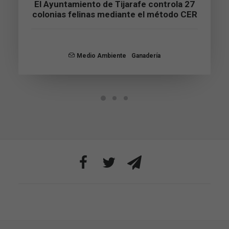
El Ayuntamiento de Tijarafe controla 27
cookies no
colonias felinas mediante el método CER
son
opcionales.
Son
necesarias
para que
Medio Ambiente
Ganadería
funcione la
web.
Estadísticas
Para que
podamos
mejorar la
funcionalidad
y estructura
de la web, en
base a cómo
se usa la web.
Experiencia
Para que