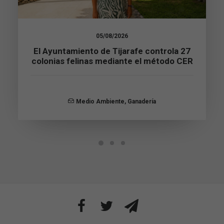
de la web.
Marketing
05/08/2026
Al compartir tus
El Ayuntamiento de Tijarafe controla 27
intereses y
colonias felinas mediante el método CER
comportamiento
mientras visitas
nuestro sitio,
aumentas la
posibilidad de
Medio Ambiente
,
Ganadería
ver contenido y
ofertas
personalizados.