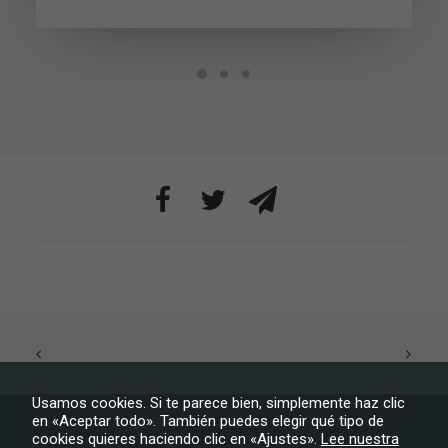
y estructura
de la web, en
base a cómo
se usa la web.
Experiencia
Para que
nuestra web
funcione lo
mejor posible
durante tu
visita. Si
rechaza estas
cookies,
algunas
funcionalidades
desaparecerán
de la web.
Usamos cookies. Si te parece bien, simplemente haz clic
Marketing
en «Aceptar todo». También puedes elegir qué tipo de
Al compartir tus
cookies quieres haciendo clic en «Ajustes».
Lee nuestra