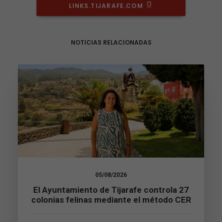
LINKS.TIJARAFE.COM
NOTICIAS RELACIONADAS
05/08/2026
El Ayuntamiento de Tijarafe controla 27
Necesarias
colonias felinas mediante el método CER
Estas
cookies no
son