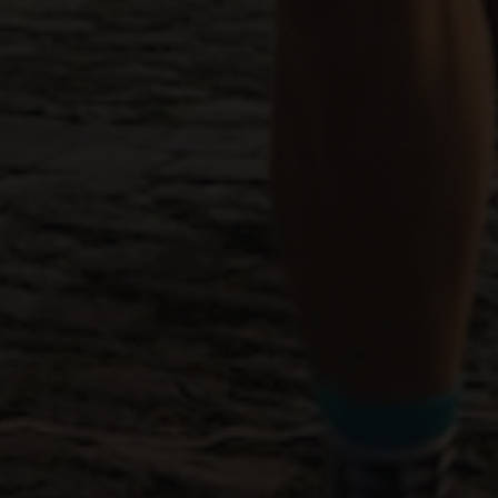
Estadísticas
Para que
podamos
mejorar la
funcionalidad
y estructura
de la web, en
base a cómo
se usa la web.
Experiencia
Para que
nuestra web
funcione lo
mejor posible
durante tu
visita. Si
rechaza estas
cookies,
algunas
funcionalidades
desaparecerán
de la web.