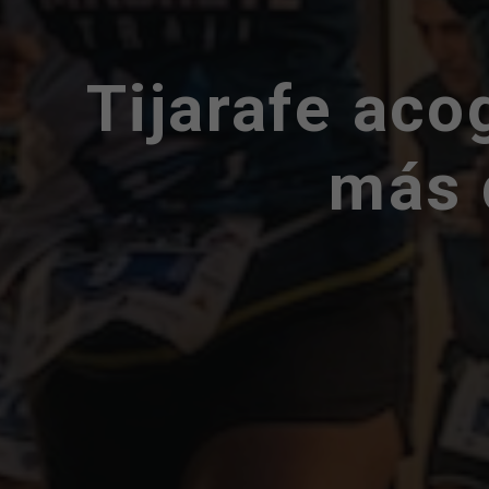
Tijarafe acog
más 