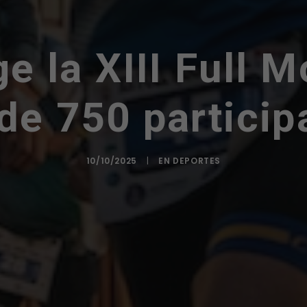
e la XIII Full 
de 750 particip
10/10/2025
|
EN
DEPORTES