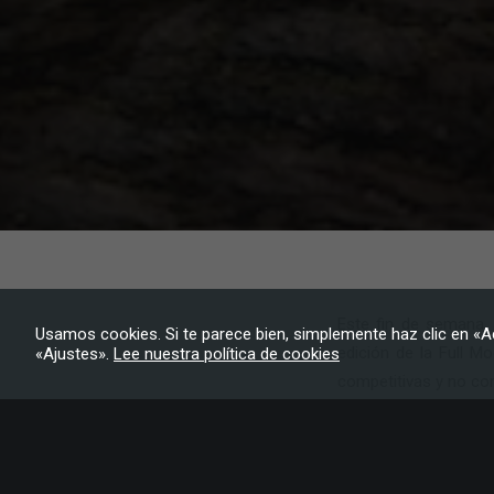
Este fin de semana, T
Usamos cookies. Si te parece bien, simplemente haz clic en «A
edición de la Full M
«Ajustes».
Lee nuestra política de cookies
competitivas y no com
La FMT 2025 refuerza
del Sky FECAMON T
mantenerse dentro d