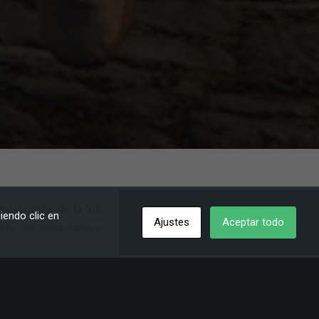
celebración de la XIII
iendo clic en
Ajustes
Aceptar todo
entre sus modalidades
onal, al
formar parte
MON 2025
,
además de
a
.