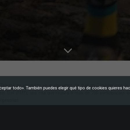
Marketing
Al compartir tus
intereses y
comportamiento
mientras visitas
nuestro sitio,
aumentas la
posibilidad de
ver contenido y
ofertas
personalizados.
ijarafe se convierte en el epicentro del trail en Canarias con la 
ceptar todo». También puedes elegir qué tipo de cookies quieres hac
oon Trail (FMT), una cita que reunirá a más de 750 participantes 
petitivas.
 su posición como una prueba imprescindible en el calendario regi
our,
integrado en el calendario oficial de Skyrunning FECA
e las KSeries Canarias y el circuito insular Open Trail La Palm