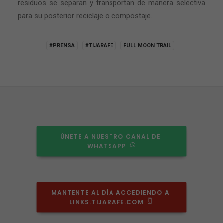
residuos se separan y transportan de manera selectiva
para su posterior reciclaje o compostaje.
#PRENSA
#TIJARAFE
FULL MOON TRAIL
ÚNETE A NUESTRO CANAL DE 
WHATSAPP
Necesarias
Estas
MANTENTE AL DÍA ACCEDIENDO A 
cookies no
LINKS.TIJARAFE.COM
son
opcionales.
Son