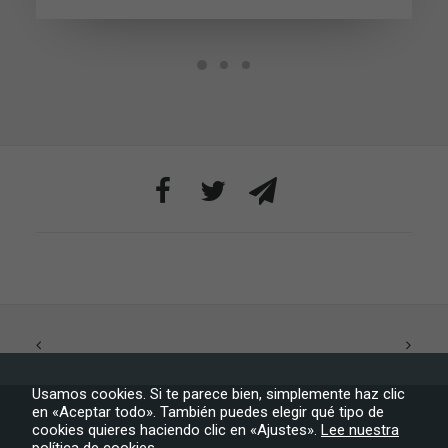
visita. Si
rechaza estas
cookies,
algunas
funcionalidades
desaparecerán
de la web.
Marketing
Al compartir tus
intereses y
comportamiento
mientras visitas
nuestro sitio,
aumentas la
posibilidad de
ver contenido y
ofertas
personalizados.
Usamos cookies. Si te parece bien, simplemente haz clic
en «Aceptar todo». También puedes elegir qué tipo de
cookies quieres haciendo clic en «Ajustes».
Lee nuestra