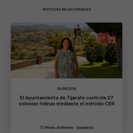
necesarias
NOTICIAS RELACIONADAS
para que
funcione la
web.
Estadísticas
Para que
podamos
mejorar la
funcionalidad
y estructura
de la web, en
base a cómo
se usa la web.
05/08/2026
El Ayuntamiento de Tijarafe controla 27
colonias felinas mediante el método CER
Experiencia
Para que
nuestra web
funcione lo
mejor posible
Medio Ambiente
Ganadería
durante tu