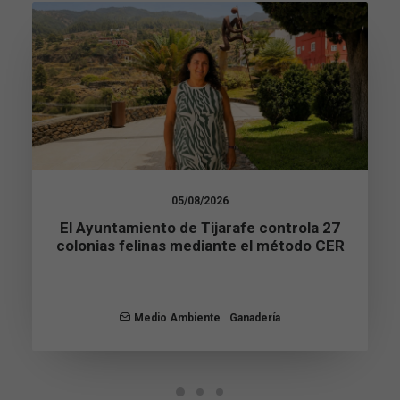
Necesarias
Estas
cookies no
son
opcionales.
Son
necesarias
para que
05/08/2026
funcione la
El Ayuntamiento de Tijarafe controla 27
web.
colonias felinas mediante el método CER
Estadísticas
Para que
Medio Ambiente
Ganadería
podamos
mejorar la
funcionalidad
y estructura
de la web, en