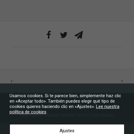
base a cómo
se usa la web.
Experiencia
Para que
nuestra web
funcione lo
mejor posible
durante tu
visita. Si
rechaza estas
cookies,
algunas
funcionalidades
desaparecerán
de la web.
Usamos cookies. Si te parece bien, simplemente haz clic
en «Aceptar todo». También puedes elegir qué tipo de
cookies quieres haciendo clic en «Ajustes».
Lee nuestra
Marketing
política de cookies
Aviso legal
|
Política de cookies
|
Política de privacidad
Al compartir tus
intereses y
Ayuntamiento de Tijarafe
– Todos los derechos reservados
comportamiento
Ajustes
mientras visitas