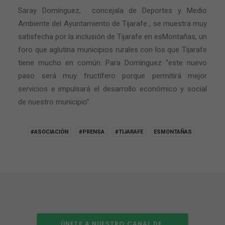
Saray Domínguez,
concejala de Deportes y Medio
Ambiente del Ayuntamiento de Tijarafe , se muestra muy
satisfecha por la inclusión de Tijarafe en esMontañas, un
foro que aglutina municipios rurales con los que Tijarafe
tiene mucho en común. Para Domínguez “este nuevo
paso será muy fructífero porque permitirá mejor
servicios e impulsará el desarrollo económico y social
de nuestro municipio”.
#ASOCIACIÓN
#PRENSA
#TIJARAFE
ESMONTAÑAS
ÚNETE A NUESTRO CANAL DE 