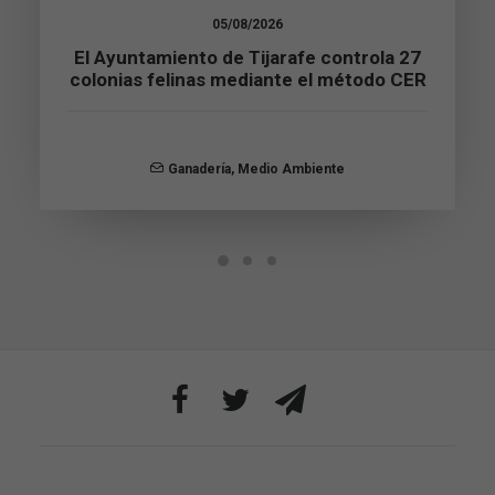
Estas
05/08/2026
cookies no
son
El Ayuntamiento de Tijarafe controla 27
opcionales.
colonias felinas mediante el método CER
Son
necesarias
para que
funcione la
Ganadería
,
Medio Ambiente
web.
Estadísticas
Para que
podamos
mejorar la
funcionalidad
y estructura
de la web, en
base a cómo
se usa la web.
Experiencia