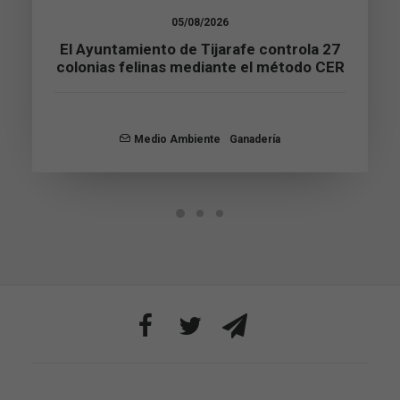
Estas
05/08/2026
cookies no
son
El Ayuntamiento de Tijarafe controla 27
opcionales.
colonias felinas mediante el método CER
Son
necesarias
para que
funcione la
Medio Ambiente
Ganadería
web.
Estadísticas
Para que
podamos
mejorar la
funcionalidad
y estructura
de la web, en
base a cómo
se usa la web.
Experiencia