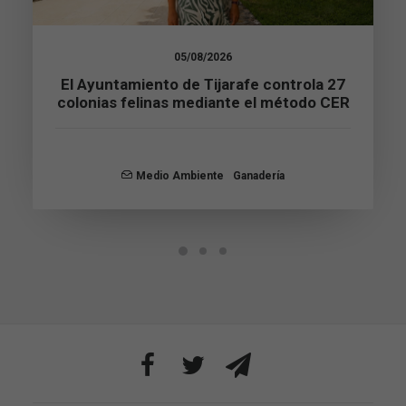
Estadísticas
Para que
podamos
05/08/2026
mejorar la
El Ayuntamiento de Tijarafe controla 27
funcionalidad
y estructura
colonias felinas mediante el método CER
de la web, en
base a cómo
se usa la web.
Medio Ambiente
Ganadería
Experiencia
Para que
nuestra web
funcione lo
mejor posible
durante tu
visita. Si
rechaza estas
cookies,
algunas
funcionalidades
desaparecerán
de la web.