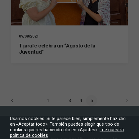
comportamiento
mientras visitas
nuestro sitio,
aumentas la
posibilidad de
ver contenido y
ofertas
09/08/2021
personalizados.
Tijarafe celebra un “Agosto de la
Juventud”
1
…
3
4
5
Usamos cookies. Si te parece bien, simplemente haz clic
en «Aceptar todo». También puedes elegir qué tipo de
cookies quieres haciendo clic en «Ajustes».
Lee nuestra
política de cookies
Aviso legal
|
Política de cookies
|
Política de privacidad