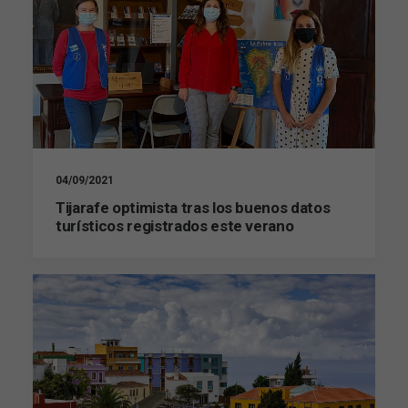
Necesarias
Estas
cookies no
son
04/09/2021
opcionales.
Son
Tijarafe optimista tras los buenos datos
necesarias
turísticos registrados este verano
para que
funcione la
web.
Estadísticas
Para que
podamos
mejorar la
funcionalidad
y estructura