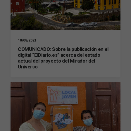
de la web, en
base a cómo
se usa la web.
Experiencia
Para que
10/08/2021
nuestra web
COMUNICADO: Sobre la publicación en el
funcione lo
digital “ElDiario.es” acerca del estado
mejor posible
actual del proyecto del Mirador del
durante tu
Universo
visita. Si
rechaza estas
cookies,
algunas
funcionalidades
desaparecerán
de la web.
Marketing
Al compartir tus
intereses y