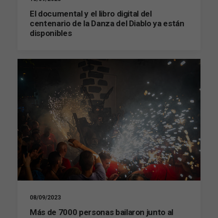
Para que
El documental y el libro digital del
podamos
centenario de la Danza del Diablo ya están
mejorar la
funcionalidad
disponibles
y estructura
de la web, en
base a cómo
se usa la web.
Experiencia
Para que
nuestra web
funcione lo
mejor posible
durante tu
visita. Si
rechaza estas
cookies,
algunas
funcionalidades
desaparecerán
08/09/2023
de la web.
Más de 7000 personas bailaron junto al