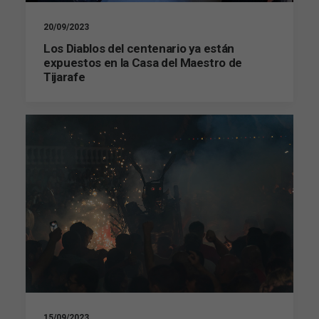
20/09/2023
Los Diablos del centenario ya están
expuestos en la Casa del Maestro de
Tijarafe
Necesarias
Estas
cookies no
son
opcionales.
Son
necesarias
para que
funcione la
web.
Estadísticas
15/09/2023