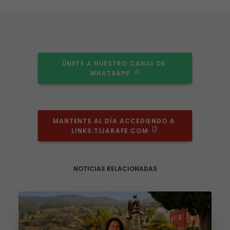
Necesarias
Estas
cookies no
son
ÚNETE A NUESTRO CANAL DE 
opcionales.
WHATSAPP
Son
necesarias
para que
funcione la
web.
MANTENTE AL DÍA ACCEDIENDO A 
LINKS.TIJARAFE.COM
Estadísticas
Para que
podamos
NOTICIAS RELACIONADAS
mejorar la
funcionalidad
y estructura
de la web, en
base a cómo
se usa la web.