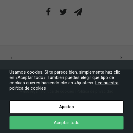
posibilidad de
ver contenido y
ofertas
personalizados.
Usamos cookies. Si te parece bien, simplemente haz clic
en «Aceptar todo». También puedes elegir qué tipo de
cookies quieres haciendo clic en «Ajustes».
Lee nuestra
política de cookies
Aviso legal
|
Política de cookies
|
Política de privacidad
Ayuntamiento de Tijarafe
– Todos los derechos reservados
Ajustes
Aceptar todo