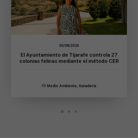
Experiencia
Para que
nuestra web
funcione lo
mejor posible
durante tu
05/08/2026
visita. Si
El Ayuntamiento de Tijarafe controla 27
rechaza estas
cookies,
colonias felinas mediante el método CER
algunas
funcionalidades
desaparecerán
de la web.
Medio Ambiente
,
Ganadería
Marketing
Al compartir tus
intereses y
comportamiento
mientras visitas
nuestro sitio,
aumentas la