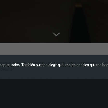
Marketing
Al compartir tus
intereses y
comportamiento
mientras visitas
nuestro sitio,
aumentas la
posibilidad de
ver contenido y
ofertas
personalizados.
ación, también se repartirán marcadores en la Biblioteca Municipal
ceptar todo». También puedes elegir qué tipo de cookies quieres hac
a décima”
jarafe, a través del área de Cultura, que dirige Aitor Rodríguez Pé
ción, presenta su programación especial para la Semana del Libro
l Libro, que se conmemora cada 23 de abril. Durante estos días, se 
para todas las edades.