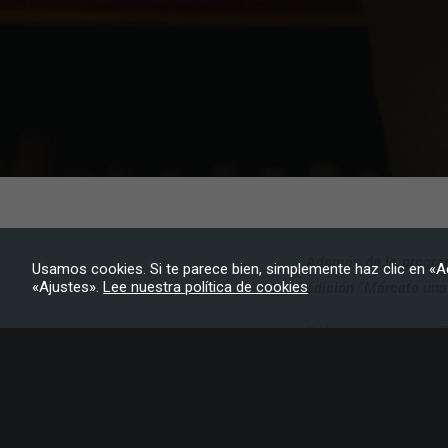
Además de la program
Usamos cookies. Si te parece bien, simplemente haz clic en «A
«Ajustes».
Lee nuestra política de cookies
edición “Márcate un
El Ayuntamiento de Ti
con el área de Educa
Día Internacional de
culturales pensadas 