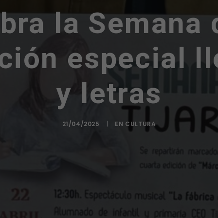
ebra la Semana 
ión especial ll
y letras
21/04/2025
|
EN
CULTURA