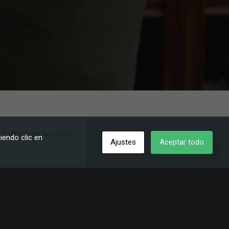
, dentro de la cuarta
iendo clic en
Ajustes
Aceptar todo
rez, y en colaboración
 2025 en el marco del
ofrecerán actividades