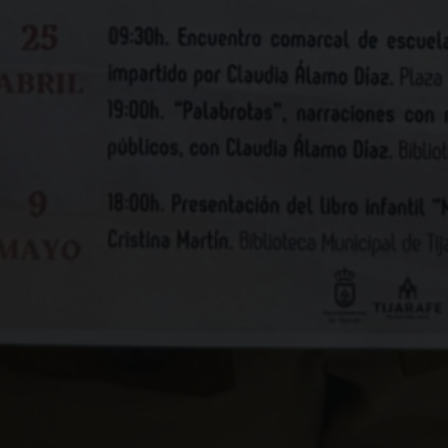
Para que
podamos
mejorar la
funcionalidad
y estructura
de la web, en
base a cómo
se usa la web.
Experiencia
Para que
nuestra web
funcione lo
mejor posible
durante tu
visita. Si
rechaza estas
cookies,
algunas
funcionalidades
desaparecerán
de la web.