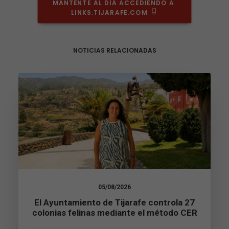
MANTENTE AL DÍA ACCEDIENDO A 
LINKS.TIJARAFE.COM
NOTICIAS RELACIONADAS
05/08/2026
Necesarias
El Ayuntamiento de Tijarafe controla 27
Estas
colonias felinas mediante el método CER
cookies no
son