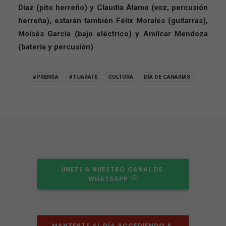
Díaz (pito herreño) y Claudia Álamo (voz, percusión
herreña), estarán también Félix Morales (guitarras),
Moisés García (bajo eléctrico) y Amílcar Mendoza
(batería y percusión)
.
#PRENSA
#TIJARAFE
CULTURA
DÍA DE CANARIAS
ÚNETE A NUESTRO CANAL DE 
WHATSAPP
MANTENTE AL DÍA ACCEDIENDO A 