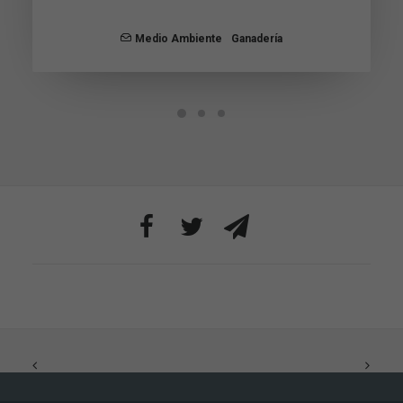
funcionalidad
y estructura
Medio Ambiente
Ganadería
de la web, en
base a cómo
se usa la web.
Experiencia
Para que
nuestra web
funcione lo
mejor posible
durante tu
visita. Si
rechaza estas
cookies,
algunas
funcionalidades
desaparecerán
de la web.
Marketing