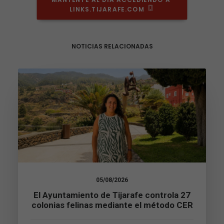
LINKS.TIJARAFE.COM
NOTICIAS RELACIONADAS
Necesarias
Estas
cookies no
son
opcionales.
Son
necesarias
para que
funcione la
web.
05/08/2026
El Ayuntamiento de Tijarafe controla 27
Estadísticas
colonias felinas mediante el método CER
Para que
podamos
mejorar la