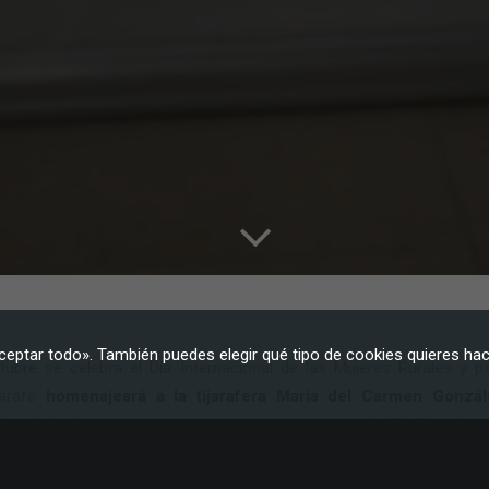
Experiencia
Para que
nuestra web
funcione lo
mejor posible
durante tu
visita. Si
rechaza estas
cookies,
algunas
funcionalidades
desaparecerán
de la web.
Marketing
Al compartir tus
ceptar todo». También puedes elegir qué tipo de cookies quieres hac
intereses y
tubre se celebra el Día Internacional de las Mujeres Rurales y p
comportamiento
arafe
homenajeará a la tijarafera María del Carmen Gonzál
mientras visitas
nuestro sitio,
Ima Galguén, por su trayectoria como maestra en el CEO Tijarafe y
aumentas la
anto en el municipio como fuera de él.
posibilidad de
ver contenido y