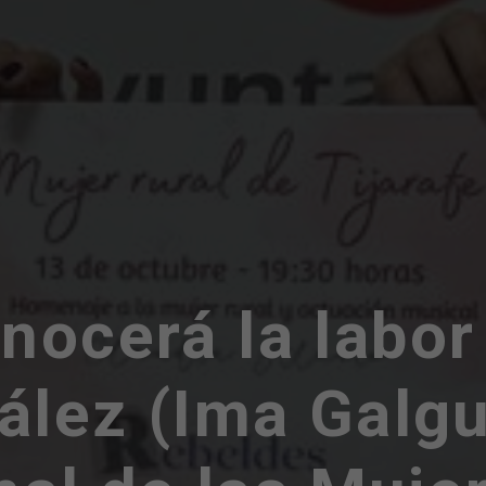
onocerá la labor
lez (Ima Galgué