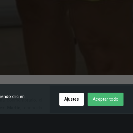
iendo clic en
Ajustes
Aceptar todo
ara conmemorarlo, el
ez Martín
, conocida
 como cantante, labor