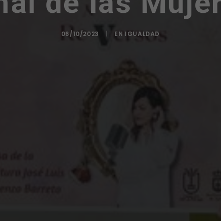
nal de las Muje
06/10/2023
|
EN
IGUALDAD