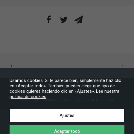
algunas
funcionalidades
desaparecerán
de la web.
Marketing
Al compartir tus
intereses y
comportamiento
mientras visitas
nuestro sitio,
aumentas la
posibilidad de
ver contenido y
Usamos cookies. Si te parece bien, simplemente haz clic
ofertas
en «Aceptar todo». También puedes elegir qué tipo de
personalizados.
cookies quieres haciendo clic en «Ajustes».
Lee nuestra
política de cookies
Aviso legal
|
Política de cookies
|
Política de privacidad
Ayuntamiento de Tijarafe
– Todos los derechos reservados
Ajustes
Aceptar todo