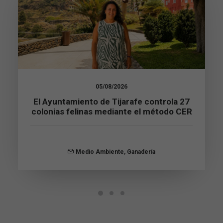
web.
Estadísticas
Para que
podamos
mejorar la
funcionalidad
y estructura
05/08/2026
de la web, en
El Ayuntamiento de Tijarafe controla 27
base a cómo
se usa la web.
colonias felinas mediante el método CER
Experiencia
Para que
Medio Ambiente
,
Ganadería
nuestra web
funcione lo
mejor posible
durante tu
visita. Si
rechaza estas
cookies,