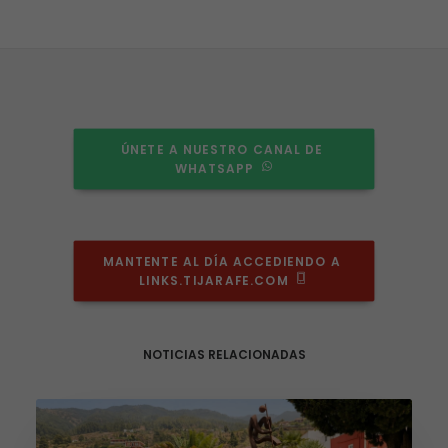
ÚNETE A NUESTRO CANAL DE 
WHATSAPP
MANTENTE AL DÍA ACCEDIENDO A 
LINKS.TIJARAFE.COM
Necesarias
Estas
cookies no
son
NOTICIAS RELACIONADAS
opcionales.
Son
necesarias
para que
funcione la