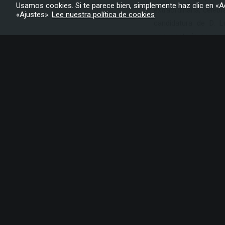
Usamos cookies. Si te parece bien, simplemente haz clic en «A
extraordinaria, celeb
«Ajustes».
Lee nuestra política de cookies
candidatura de D. L
convocatoria que se 
de La Palma, así co
candidatura.
La Corporación Muni
persona del periodis
llevar a cabo su cele
del presente año 202
D. Luis León Barreto,
sección de La Laguna
los años, ha desarrol
Tenerife o La Provin
del Cabildo de Gran C
cofundador y presid
galardones a lo largo d