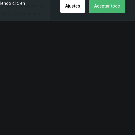
iendo clic en
Ajustes
Aceptar todo
a proponer y apoyar la
atura, en la primera
esto de ayuntamientos
aso, su apoyo a esta
ientes méritos en la
rias, cuando se pueda
spensión de la edición
 Periodismo de Madrid,
Laguna. A lo largo de
 El Día, La Opinión de
s, fue jefe de Prensa
Canaria. León Barreto,
numerables premios y