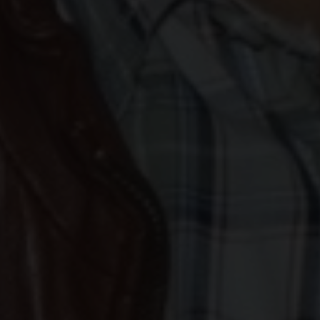
funcione la
web.
Estadísticas
Para que
podamos
mejorar la
funcionalidad
y estructura
de la web, en
base a cómo
se usa la web.
Experiencia
Para que
nuestra web
funcione lo
mejor posible
durante tu
visita. Si
rechaza estas
cookies,