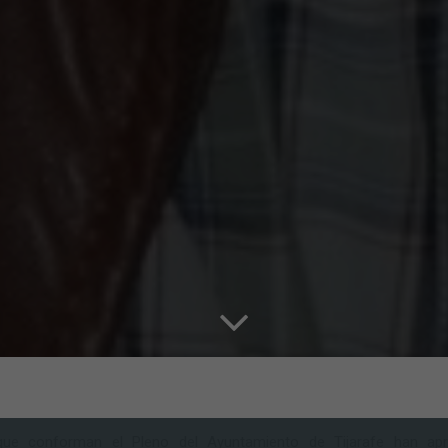
algunas
funcionalidades
desaparecerán
de la web.
Marketing
Al compartir tus
intereses y
comportamiento
mientras visitas
nuestro sitio,
aumentas la
posibilidad de
ver contenido y
ofertas
personalizados.
ue conforman el Pleno del Ayuntamiento de Tijarafe han ap