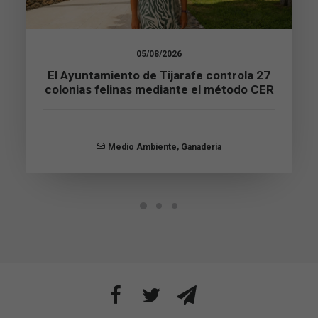
Estadísticas
Para que
podamos
05/08/2026
mejorar la
funcionalidad
El Ayuntamiento de Tijarafe controla 27
y estructura
colonias felinas mediante el método CER
de la web, en
base a cómo
se usa la web.
Medio Ambiente
,
Ganadería
Experiencia
Para que
nuestra web
funcione lo
mejor posible
durante tu
visita. Si
rechaza estas
cookies,
algunas
funcionalidades
desaparecerán