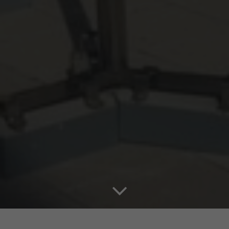
base a cómo
se usa la web.
Experiencia
Para que
nuestra web
funcione lo
mejor posible
durante tu
visita. Si
rechaza estas
cookies,
algunas
funcionalidades
desaparecerán
de la web.
Marketing
Al compartir tus
intereses y
comportamiento
mientras visitas