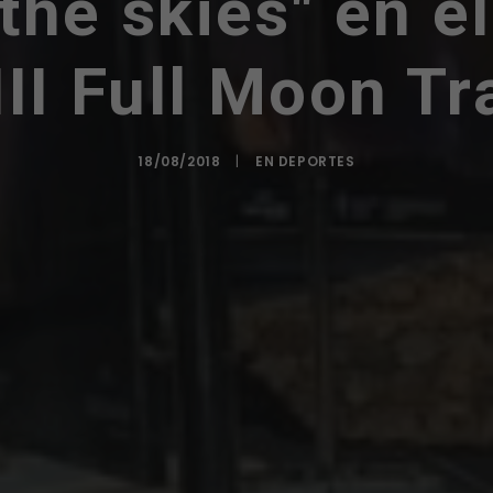
the skies" en e
III Full Moon Tra
18/08/2018
|
EN
DEPORTES