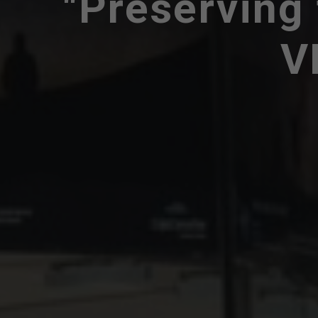
"Preserving 
V