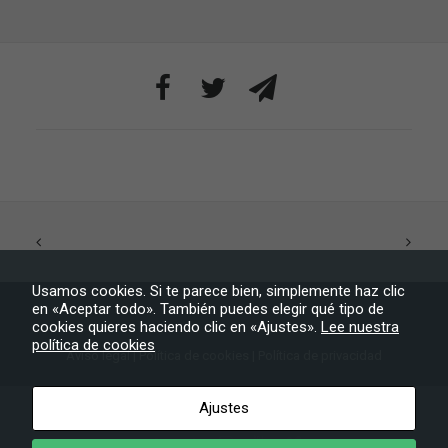
se usa la web.
Experiencia
Para que
nuestra web
funcione lo
mejor posible
durante tu
visita. Si
rechaza estas
cookies,
algunas
funcionalidades
desaparecerán
Usamos cookies. Si te parece bien, simplemente haz clic
de la web.
en «Aceptar todo». También puedes elegir qué tipo de
cookies quieres haciendo clic en «Ajustes».
Lee nuestra
política de cookies
Aviso legal
|
Política de cookies
|
Marketing
Política de privacidad
Al compartir tus
intereses y
Ayuntamiento de Tijarafe
– Todos los derechos reservados
Ajustes
comportamiento
mientras visitas
nuestro sitio,