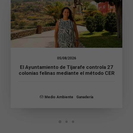
Necesarias
Estas
cookies no
son
opcionales.
Son
necesarias
05/08/2026
para que
El Ayuntamiento de Tijarafe controla 27
funcione la
colonias felinas mediante el método CER
web.
Estadísticas
Medio Ambiente
Ganadería
Para que
podamos
mejorar la
funcionalidad
y estructura
de la web, en
base a cómo