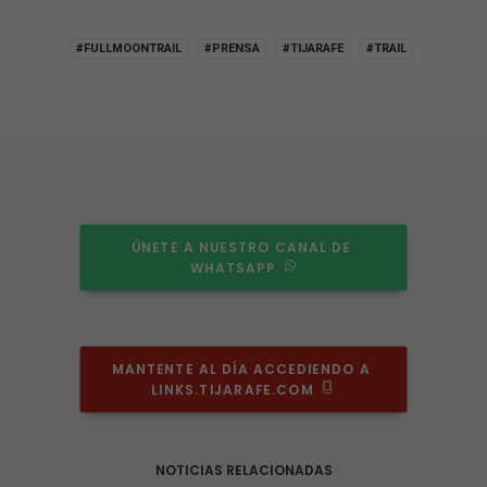
#FULLMOONTRAIL
#PRENSA
#TIJARAFE
#TRAIL
ÚNETE A NUESTRO CANAL DE 
WHATSAPP
Necesarias
MANTENTE AL DÍA ACCEDIENDO A 
Estas
LINKS.TIJARAFE.COM
cookies no
son
opcionales.
Son
NOTICIAS RELACIONADAS
necesarias