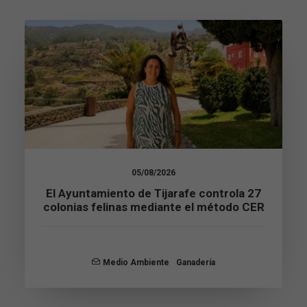
para que
funcione la
web.
Estadísticas
Para que
podamos
mejorar la
funcionalidad
y estructura
de la web, en
base a cómo
05/08/2026
se usa la web.
El Ayuntamiento de Tijarafe controla 27
colonias felinas mediante el método CER
Experiencia
Para que
nuestra web
funcione lo
Medio Ambiente
Ganadería
mejor posible
durante tu
visita. Si