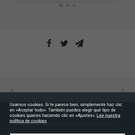
rechaza estas
cookies,
algunas
funcionalidades
desaparecerán
de la web.
Marketing
Al compartir tus
intereses y
comportamiento
mientras visitas
nuestro sitio,
aumentas la
posibilidad de
ver contenido y
ofertas
personalizados.
Usamos cookies. Si te parece bien, simplemente haz clic
en «Aceptar todo». También puedes elegir qué tipo de
cookies quieres haciendo clic en «Ajustes».
Lee nuestra
política de cookies
Aviso legal
|
Política de cookies
|
Política de privacidad