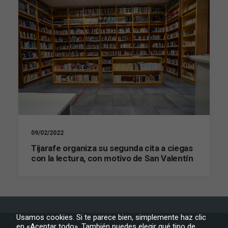
09/02/2022
Tijarafe organiza su segunda cita a ciegas
con la lectura, con motivo de San Valentín
Necesarias
Estas
cookies no
Usamos cookies. Si te parece bien, simplemente haz clic
son
en «Aceptar todo». También puedes elegir qué tipo de
opcionales.