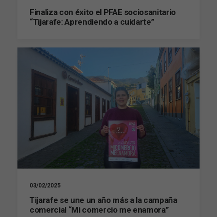
Finaliza con éxito el PFAE sociosanitario
“Tijarafe: Aprendiendo a cuidarte”
Marketing
Al compartir tus
intereses y
comportamiento
mientras visitas
nuestro sitio,
aumentas la
posibilidad de
ver contenido y
ofertas
personalizados.
03/02/2025
Tijarafe se une un año más a la campaña
comercial “Mi comercio me enamora”