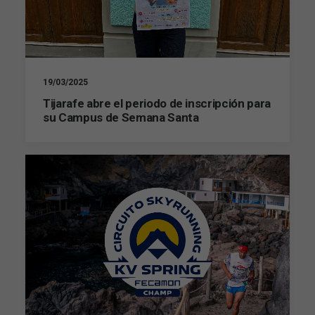
19/03/2025
Tijarafe abre el periodo de inscripción para
su Campus de Semana Santa
Necesarias
Estas
cookies no
son
opcionales.
Son
necesarias
para que
funcione la
web.