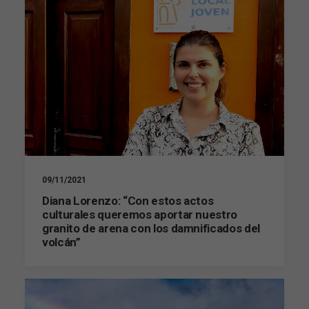
09/11/2021
Diana Lorenzo: “Con estos actos
culturales queremos aportar nuestro
granito de arena con los damnificados del
volcán”
Necesarias
Estas
cookies no
son
opcionales.