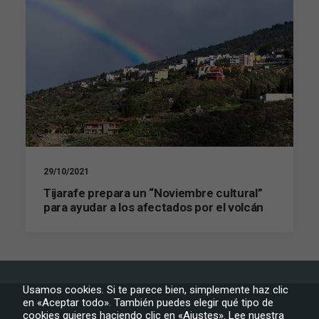
Son
necesarias
para que
funcione la
web.
Estadísticas
Para que
podamos
mejorar la
funcionalidad
y estructura
29/10/2021
de la web, en
Tijarafe prepara un “Noviembre cultural”
base a cómo
para ayudar a los afectados por el volcán
se usa la web.
Experiencia
Para que
nuestra web
Usamos cookies. Si te parece bien, simplemente haz clic
funcione lo
en «Aceptar todo». También puedes elegir qué tipo de
mejor posible
cookies quieres haciendo clic en «Ajustes».
Lee nuestra
durante tu