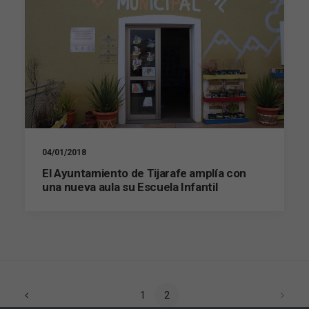
Necesarias
Estas
cookies no
04/01/2018
son
El Ayuntamiento de Tijarafe amplía con
opcionales.
una nueva aula su Escuela Infantil
Son
necesarias
para que
funcione la
web.
Estadísticas
1
2
Para que
podamos