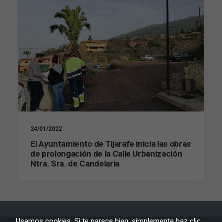
24/01/2022
El Ayuntamiento de Tijarafe inicia las obras
de prolongación de la Calle Urbanización
Ntra. Sra. de Candelaria
Necesarias
Estas
cookies no
son
Usamos cookies. Si te parece bien, simplemente haz clic