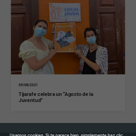
09/08/2021
Tijarafe celebra un “Agosto de la
Juventud”
Necesarias
Estas
cookies no
son
Usamos cookies. Si te parece bien, simplemente haz clic