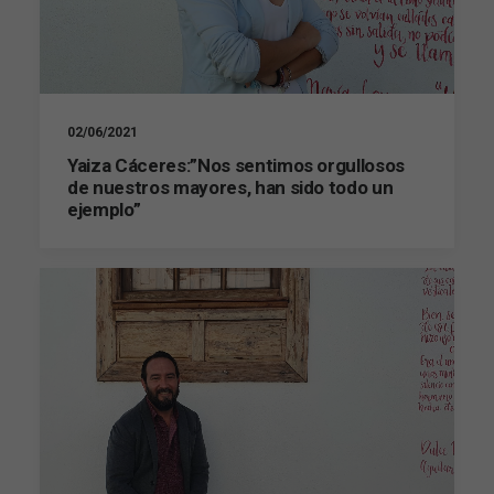
rechaza estas
cookies,
algunas
funcionalidades
desaparecerán
de la web.
02/06/2021
Yaiza Cáceres:”Nos sentimos orgullosos
Marketing
de nuestros mayores, han sido todo un
Al compartir tus
ejemplo”
intereses y
comportamiento
mientras visitas
nuestro sitio,
aumentas la
posibilidad de
ver contenido y
ofertas
personalizados.