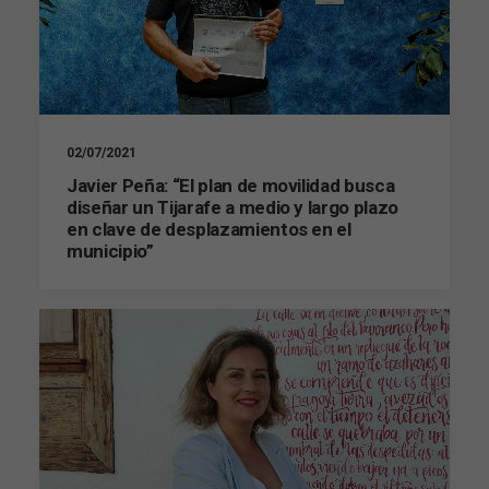
para que
funcione la
web.
Estadísticas
Para que
02/07/2021
podamos
mejorar la
Javier Peña: “El plan de movilidad busca
funcionalidad
diseñar un Tijarafe a medio y largo plazo
y estructura
en clave de desplazamientos en el
de la web, en
municipio”
base a cómo
se usa la web.
Experiencia
Para que
nuestra web
funcione lo
mejor posible
durante tu
visita. Si