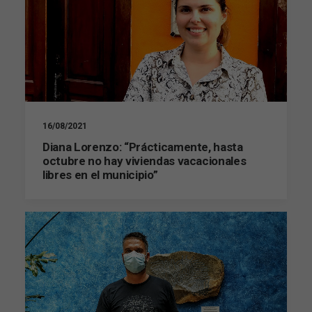
16/08/2021
Diana Lorenzo: “Prácticamente, hasta
octubre no hay viviendas vacacionales
libres en el municipio”
Necesarias
Estas
cookies no
son
opcionales.
Son
necesarias