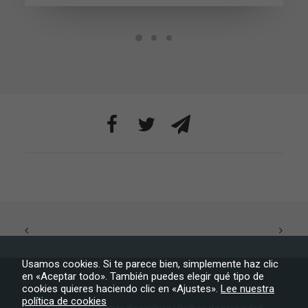
necesarias
para que
funcione la
web.
Estadísticas
Para que
podamos
mejorar la
funcionalidad
y estructura
de la web, en
base a cómo
se usa la web.
Experiencia
Para que
nuestra web
Usamos cookies. Si te parece bien, simplemente haz clic
funcione lo
en «Aceptar todo». También puedes elegir qué tipo de
mejor posible
cookies quieres haciendo clic en «Ajustes».
Lee nuestra
durante tu
política de cookies