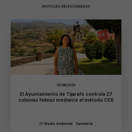
NOTICIAS RELACIONADAS
05/08/2026
El Ayuntamiento de Tijarafe controla 27
colonias felinas mediante el método CER
Necesarias
Estas
cookies no
son
Medio Ambiente
Ganadería
opcionales.
Son